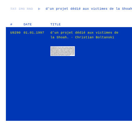
TXT
IMG
RND
▷
d'un projet dédié aux victimes de la Shoa
#
DATE
TITLE
U9290
01.01.1997
d'un projet dédié aux victimes de
la Shoah. - Christian Boltanski