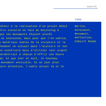
TAGS
léchir à la réalisation d'un projet dédié
Berlin
,
Holocaust
,
être installé en face du Reichstag à
Monument
,
que les monuments étaient plutôt
Reflection
,
 se souvienne, mais pour que l'on oublie,
Unbuilt Roads
s matériaux nobles de la sculpture et la
énement se situait dans l'Histoire et non
en construire mais d'utiliser leur argent
permettrait à chacun d'offrir une heure
me, et que jour et nuit, le nouveau
 monument unvisible. Si un jour plus
aire attention, l'oubli serait là et le