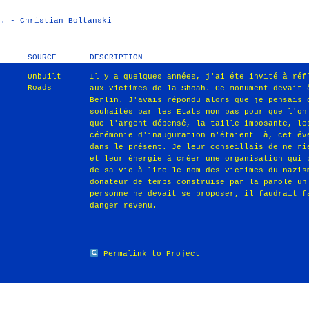
h. - Christian Boltanski
SOURCE
DESCRIPTION
Unbuilt
Il y a quelques années, j'ai éte invité à réf
Roads
aux victimes de la Shoah. Ce monument devait 
Berlin. J'avais répondu alors que je pensais 
souhaités par les Etats non pas pour que l'on
que l'argent dépensé, la taille imposante, le
cérémonie d'inauguration n'étaient là, cet év
dans le présent. Je leur conseillais de ne ri
et leur énergie à créer une organisation qui 
de sa vie à lire le nom des victimes du nazis
donateur de temps construise par la parole un
personne ne devait se proposer, il faudrait f
danger revenu.
Permalink to Project