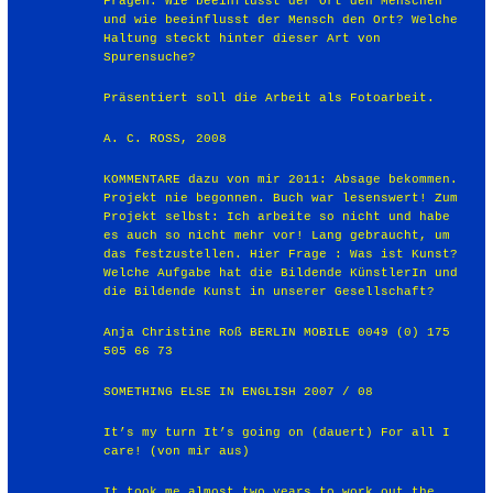
Fragen: Wie beeinflusst der Ort den Menschen
und wie beeinflusst der Mensch den Ort? Welche
Haltung steckt hinter dieser Art von
Spurensuche?
Präsentiert soll die Arbeit als Fotoarbeit.
A. C. ROSS, 2008
KOMMENTARE dazu von mir 2011: Absage bekommen.
Projekt nie begonnen. Buch war lesenswert! Zum
Projekt selbst: Ich arbeite so nicht und habe
es auch so nicht mehr vor! Lang gebraucht, um
das festzustellen. Hier Frage : Was ist Kunst?
Welche Aufgabe hat die Bildende KünstlerIn und
die Bildende Kunst in unserer Gesellschaft?
Anja Christine Roß BERLIN MOBILE 0049 (0) 175
505 66 73
SOMETHING ELSE IN ENGLISH 2007 / 08
It’s my turn It’s going on (dauert) For all I
care! (von mir aus)
It took me almost two years to work out the